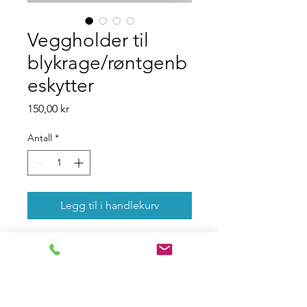
Veggholder til
blykrage/røntgenb
eskytter
Pris
150,00 kr
Antall
*
Legg til i handlekurv
En vegghengt holder for 
en av de mest brukte 
blykragene for 
tannlegekontor.  Produsert i 