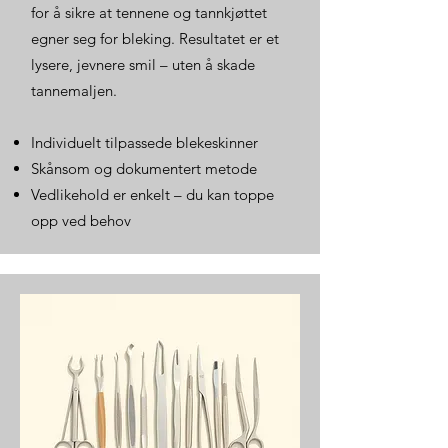
for å sikre at tennene og tannkjøttet
egner seg for bleking. Resultatet er et
lysere, jevnere smil – uten å skade
tannemaljen.
Individuelt tilpassede blekeskinner
Skånsom og dokumentert metode
Vedlikehold er enkelt – du kan toppe
opp ved behov