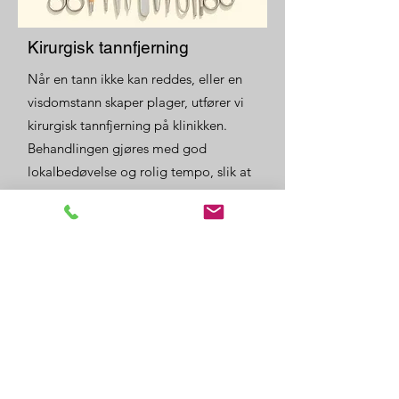
Kirurgisk tannfjerning
Når en tann ikke kan reddes, eller en
visdomstann skaper plager, utfører vi
kirurgisk tannfjerning på klinikken.
Behandlingen gjøres med god
lokalbedøvelse og rolig tempo, slik at
du opplever minst mulig ubehag.
Vi gir tydelig informasjon om hva som
skjer underveis og etterpå, og du får
skriftlige råd om sårtilheling og
smertelindring med hjem.
Erfarne tannleger og moderne utstyr
Grundig informasjon før, under og
etter inngrep