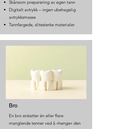
Skånsom preparering av egen tann
Digitalt avtrykk – ingen ubehagelig
avtrykksmasse
Tannfargede, slitesterke materialer
Bro
En bro erstatter én eller flere
manglende tenner ved å «henge» den